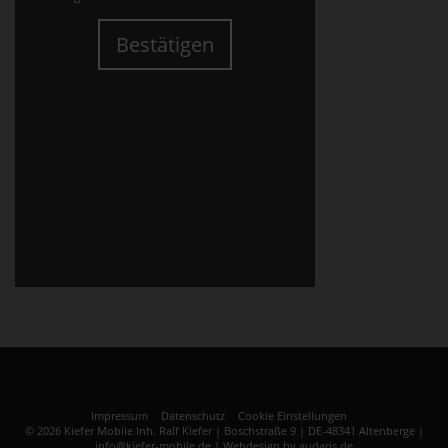
Bestätigen
Impressum
Datenschutz
Cookie Einstellungen
© 2026 Kiefer Mobile Inh. Ralf Kiefer | Boschstraße 9 | DE-48341 Altenberge |
info@kiefer-mobile.de |
Webdesign by audaris.de