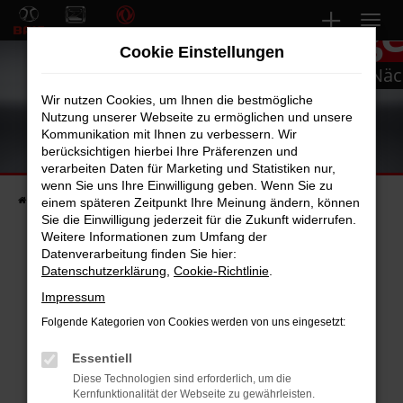
Gebrauchtwag
Zum
Hauptinhalt
Cookie Einstellungen
springen
Bei uns finden Sie bestimmt Ihren Nä
Wir nutzen Cookies, um Ihnen die bestmögliche
Nutzung unserer Webseite zu ermöglichen und unsere
Kommunikation mit Ihnen zu verbessern. Wir
berücksichtigen hierbei Ihre Präferenzen und
verarbeiten Daten für Marketing und Statistiken nur,
wenn Sie uns Ihre Einwilligung geben. Wenn Sie zu
Startseite
Fahrzeuge
Fahrzeugsuche
einem späteren Zeitpunkt Ihre Meinung ändern, können
Sie die Einwilligung jederzeit für die Zukunft widerrufen.
Weitere Informationen zum Umfang der
Datenverarbeitung finden Sie hier:
Datenschutzerklärung
,
Cookie-Richtlinie
.
Fehler: Network Error
Impressum
Beim Laden ist ein Fehler aufgetreten.
Folgende Kategorien von Cookies werden von uns eingesetzt:
Hier sind ein paar Tipps, die dir helfen können:
Essentiell
Überprüfe deine Firewall und deine
Diese Technologien sind erforderlich, um die
Internetverbindung.
Kernfunktionalität der Webseite zu gewährleisten.