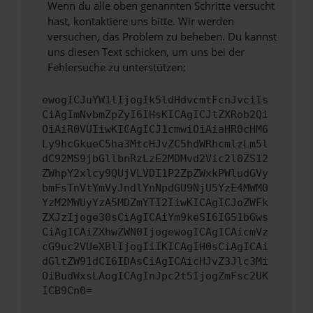
Wenn du alle oben genannten Schritte versucht
hast, kontaktiere uns bitte. Wir werden
versuchen, das Problem zu beheben. Du kannst
uns diesen Text schicken, um uns bei der
Fehlersuche zu unterstützen:
ewogICJuYW1lIjogIk5ldHdvcmtFcnJvciIs
CiAgImNvbmZpZyI6IHsKICAgICJtZXRob2Qi
OiAiR0VUIiwKICAgICJ1cmwiOiAiaHR0cHM6
Ly9hcGkueC5ha3MtcHJvZC5hdWRhcmlzLm5l
dC92MS9jbGllbnRzLzE2MDMvd2Vic2l0ZS12
ZWhpY2xlcy9QUjVLVDI1P2ZpZWxkPWludGVy
bmFsTnVtYmVyJndlYnNpdGU9NjU5YzE4MWM0
YzM2MWUyYzA5MDZmYTI2IiwKICAgICJoZWFk
ZXJzIjoge30sCiAgICAiYm9keSI6IG51bGws
CiAgICAiZXhwZWN0IjogewogICAgICAicmVz
cG9uc2VUeXBlIjogIiIKICAgIH0sCiAgICAi
dGltZW91dCI6IDAsCiAgICAicHJvZ3Jlc3Mi
OiBudWxsLAogICAgInJpc2t5IjogZmFsc2UK
ICB9Cn0=