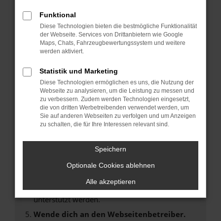
Laden andere Webseiten, zum Beispiel deine
Suchmaschine?
Funktional
Diese Technologien bieten die bestmögliche Funktionalität
Prüfe deine Browsererweiterungen.
der Webseite. Services von Drittanbietern wie Google
Manche Erweiterungen, wie Werbeblocker,
Maps, Chats, Fahrzeugbewertungssystem und weitere
können das Laden bestimmter Seiten
werden aktiviert.
verhindern. Funktioniert die Seite in einem
Statistik und Marketing
anderen Browser oder in einem privaten
Fenster?
Diese Technologien ermöglichen es uns, die Nutzung der
Webseite zu analysieren, um die Leistung zu messen und
Starte dein Gerät neu.
zu verbessern. Zudem werden Technologien eingesetzt,
Das kann manchmal helfen, vorübergehende
die von dritten Werbetreibenden verwendet werden, um
Sie auf anderen Webseiten zu verfolgen und um Anzeigen
Probleme zu beheben.
zu schalten, die für Ihre Interessen relevant sind.
Stelle sicher, dass dein Browser und dein
Betriebssystem auf dem neuesten Stand
Speichern
sind.
Optionale Cookies ablehnen
Veraltete Software birgt nicht nur ein
Sicherheitsrisiko, sondern kann auch dazu
Alle akzeptieren
führen, dass bestimmte Funktionen nicht mehr
unterstützt werden.
Wende dich an den Webseitenbetreiber.