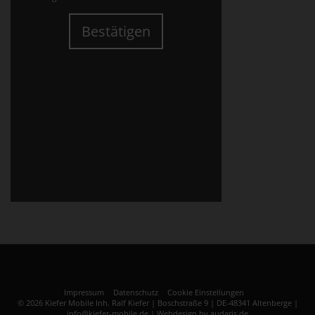
Bestätigen
Impressum
Datenschutz
Cookie Einstellungen
© 2026 Kiefer Mobile Inh. Ralf Kiefer | Boschstraße 9 | DE-48341 Altenberge |
info@kiefer-mobile.de |
Webdesign by audaris.de