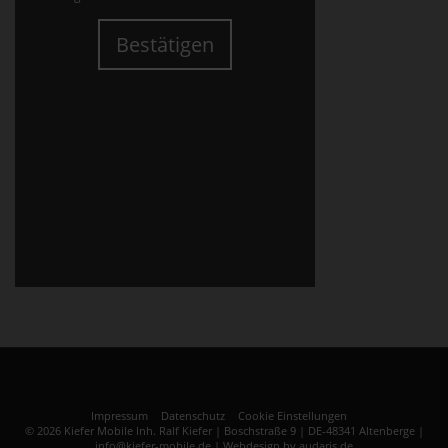
Bestätigen
Impressum
Datenschutz
Cookie Einstellungen
© 2026 Kiefer Mobile Inh. Ralf Kiefer | Boschstraße 9 | DE-48341 Altenberge |
info@kiefer-mobile.de |
Webdesign by audaris.de