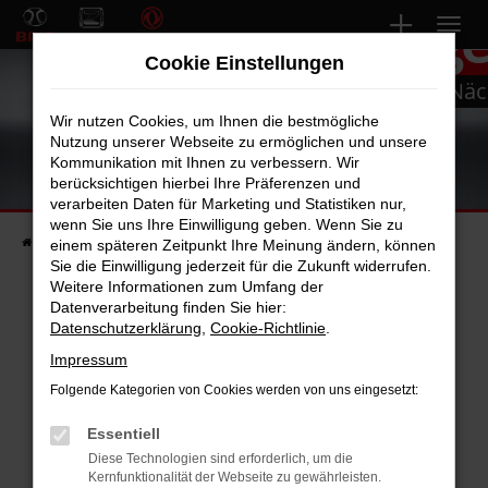
Gebrauchtwag
Zum
Hauptinhalt
Cookie Einstellungen
springen
Bei uns finden Sie bestimmt Ihren Nä
Wir nutzen Cookies, um Ihnen die bestmögliche
Nutzung unserer Webseite zu ermöglichen und unsere
Kommunikation mit Ihnen zu verbessern. Wir
berücksichtigen hierbei Ihre Präferenzen und
verarbeiten Daten für Marketing und Statistiken nur,
wenn Sie uns Ihre Einwilligung geben. Wenn Sie zu
Startseite
Fahrzeuge
Fahrzeugsuche
einem späteren Zeitpunkt Ihre Meinung ändern, können
Sie die Einwilligung jederzeit für die Zukunft widerrufen.
Weitere Informationen zum Umfang der
Datenverarbeitung finden Sie hier:
Datenschutzerklärung
,
Cookie-Richtlinie
.
Fehler: Network Error
Impressum
Beim Laden ist ein Fehler aufgetreten.
Folgende Kategorien von Cookies werden von uns eingesetzt:
Hier sind ein paar Tipps, die dir helfen können:
Essentiell
Überprüfe deine Firewall und deine
Diese Technologien sind erforderlich, um die
Internetverbindung.
Kernfunktionalität der Webseite zu gewährleisten.