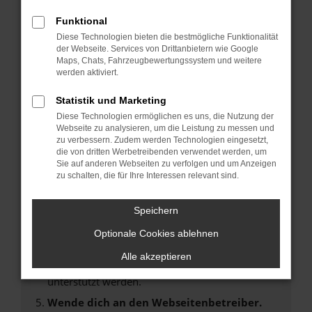
Laden andere Webseiten, zum Beispiel deine
Suchmaschine?
Funktional
Diese Technologien bieten die bestmögliche Funktionalität
Prüfe deine Browsererweiterungen.
der Webseite. Services von Drittanbietern wie Google
Manche Erweiterungen, wie Werbeblocker,
Maps, Chats, Fahrzeugbewertungssystem und weitere
können das Laden bestimmter Seiten
werden aktiviert.
verhindern. Funktioniert die Seite in einem
Statistik und Marketing
anderen Browser oder in einem privaten
Fenster?
Diese Technologien ermöglichen es uns, die Nutzung der
Webseite zu analysieren, um die Leistung zu messen und
Starte dein Gerät neu.
zu verbessern. Zudem werden Technologien eingesetzt,
Das kann manchmal helfen, vorübergehende
die von dritten Werbetreibenden verwendet werden, um
Sie auf anderen Webseiten zu verfolgen und um Anzeigen
Probleme zu beheben.
zu schalten, die für Ihre Interessen relevant sind.
Stelle sicher, dass dein Browser und dein
Betriebssystem auf dem neuesten Stand
Speichern
sind.
Optionale Cookies ablehnen
Veraltete Software birgt nicht nur ein
Sicherheitsrisiko, sondern kann auch dazu
Alle akzeptieren
führen, dass bestimmte Funktionen nicht mehr
unterstützt werden.
Wende dich an den Webseitenbetreiber.