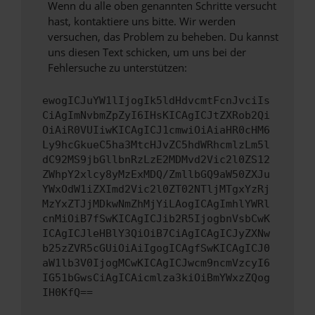
Wenn du alle oben genannten Schritte versucht
hast, kontaktiere uns bitte. Wir werden
versuchen, das Problem zu beheben. Du kannst
uns diesen Text schicken, um uns bei der
Fehlersuche zu unterstützen:
ewogICJuYW1lIjogIk5ldHdvcmtFcnJvciIs
CiAgImNvbmZpZyI6IHsKICAgICJtZXRob2Qi
OiAiR0VUIiwKICAgICJ1cmwiOiAiaHR0cHM6
Ly9hcGkueC5ha3MtcHJvZC5hdWRhcmlzLm5l
dC92MS9jbGllbnRzLzE2MDMvd2Vic2l0ZS12
ZWhpY2xlcy8yMzExMDQ/ZmllbGQ9aW50ZXJu
YWxOdW1iZXImd2Vic2l0ZT02NTljMTgxYzRj
MzYxZTJjMDkwNmZhMjYiLAogICAgImhlYWRl
cnMiOiB7fSwKICAgICJib2R5IjogbnVsbCwK
ICAgICJleHBlY3QiOiB7CiAgICAgICJyZXNw
b25zZVR5cGUiOiAiIgogICAgfSwKICAgICJ0
aW1lb3V0IjogMCwKICAgICJwcm9ncmVzcyI6
IG51bGwsCiAgICAicmlza3kiOiBmYWxzZQog
IH0KfQ==